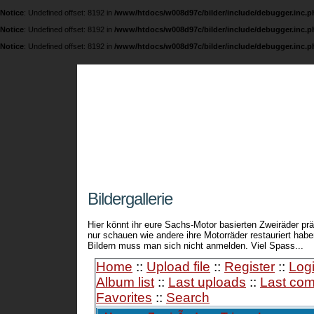
Notice
: Undefined offset: 8192 in
/www/htdocs/w008d97c/bilder/include/debugger.inc.p
Notice
: Undefined offset: 8192 in
/www/htdocs/w008d97c/bilder/include/debugger.inc.p
Notice
: Undefined offset: 8192 in
/www/htdocs/w008d97c/bilder/include/debugger.inc.p
Fichtel und Sachs 
Eine Seite über die legendären 74 ccm / 98 ccm
Bildergallerie
Hier könnt ihr eure Sachs-Motor basierten Zweiräder prä
nur schauen wie andere ihre Motorräder restauriert ha
Bildern muss man sich nicht anmelden. Viel Spass...
Home
::
Upload file
::
Register
::
Log
Album list
::
Last uploads
::
Last co
Favorites
::
Search