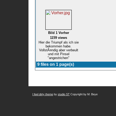
Bild 1 Vorher
1159 views
Hier die Triumpf als ich sie
bekommen habe.
VollstÃ¤ndig aber verbeult
und mit Pinsel
"angestrichen"
9 files on 1 page(s)
I feel dirty theme
by
studio ST
Copyright by M. Beye