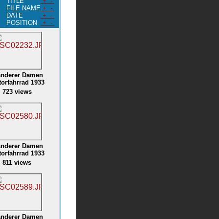
TITLE
+
-
FILE NAME
+
-
DATE
+
-
POSITION
+
-
nderer Damen
orfahrrad 1933
723 views
nderer Damen
orfahrrad 1933
811 views
nderer Damen