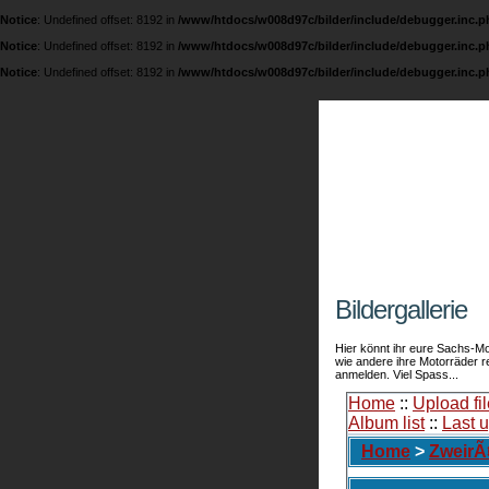
Notice
: Undefined offset: 8192 in
/www/htdocs/w008d97c/bilder/include/debugger.inc.p
Notice
: Undefined offset: 8192 in
/www/htdocs/w008d97c/bilder/include/debugger.inc.p
Notice
: Undefined offset: 8192 in
/www/htdocs/w008d97c/bilder/include/debugger.inc.p
Fichte
Eine Seite übe
Bildergallerie
Hier könnt ihr eure Sachs-Mo
wie andere ihre Motorräder 
anmelden. Viel Spass...
Home
::
Upload fil
Album list
::
Last 
Home
>
ZweirÃ