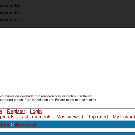
hp
on line
112
hp
on line
112
hp
on line
112
about
l und Sachs Archiv
Diese Seite sol
Hilfestellung se
Restauration ih
r die legendären 74 ccm / 98 ccm Konfektionäre
tor basierten Zweiräder präsentieren oder einfach nur schauen
restauriert haben. Zum Hochladen von Bildern muss man sich nicht
e
::
Register
::
Login
uploads
::
Last comments
::
Most viewed
::
Top rated
::
My Favori
¤der
>
Wanderer