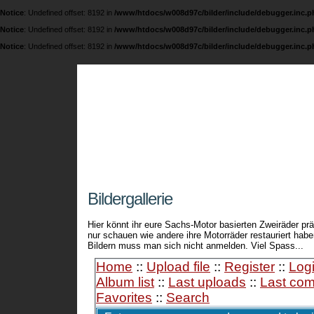
Notice
: Undefined offset: 8192 in
/www/htdocs/w008d97c/bilder/include/debugger.inc.p
Notice
: Undefined offset: 8192 in
/www/htdocs/w008d97c/bilder/include/debugger.inc.p
Notice
: Undefined offset: 8192 in
/www/htdocs/w008d97c/bilder/include/debugger.inc.p
Fichtel und Sachs 
Eine Seite über die legendären 74 ccm / 98 ccm
Bildergallerie
Hier könnt ihr eure Sachs-Motor basierten Zweiräder prä
nur schauen wie andere ihre Motorräder restauriert ha
Bildern muss man sich nicht anmelden. Viel Spass...
Home
::
Upload file
::
Register
::
Log
Album list
::
Last uploads
::
Last co
Favorites
::
Search